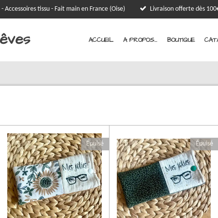
 - Accessoires tissu - Fait main en France (Oise)
Livraison offerte dès 1
Rêves
ACCUEIL
A PROPOS...
BOUTIQUE
CAT
Épuisé
Épuisé