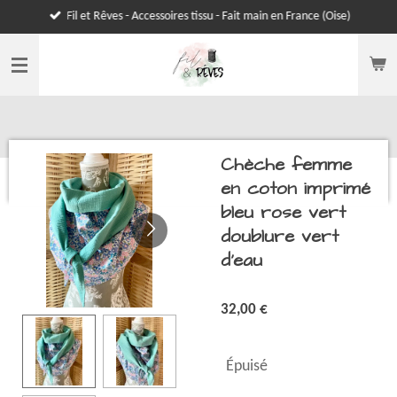
Fil et Rêves - Accessoires tissu - Fait main en France (Oise)
Passer
au
contenu
principal
Chèche femme
en coton imprimé
bleu rose vert
doublure vert
d’eau
32,00 €
Épuisé