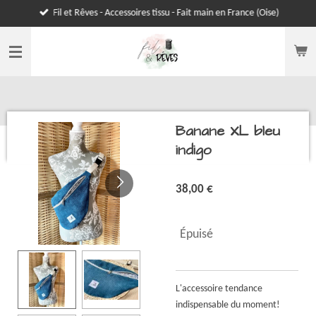
Fil et Rêves - Accessoires tissu - Fait main en France (Oise)
Passer
au
contenu
principal
Banane XL bleu
indigo
38,00 €
Épuisé
L'accessoire tendance
indispensable du moment!