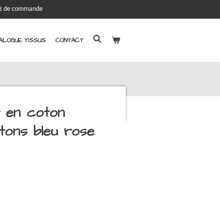
00€ de commande
ALOGUE TISSUS
CONTACT
 en coton
 tons bleu rose