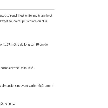
utes saisons! Il est en forme triangle et
l’effet souhaité: plus coloré ou plus
iron 1,67 mètre de long sur 38 cm de
 coton certifié Oeko-Tex
®.
les dimensions peuvent varier légèrement.
sèche linge.