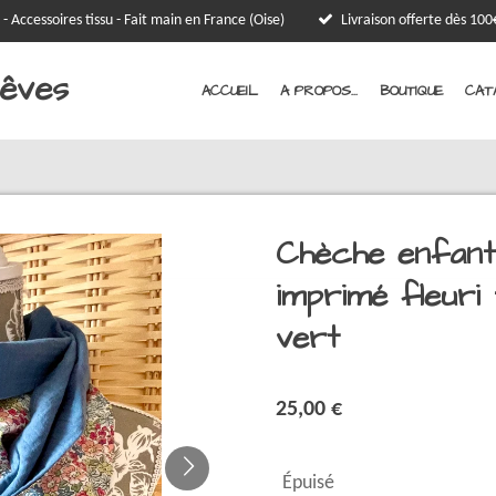
 - Accessoires tissu - Fait main en France (Oise)
Livraison offerte dès 1
Rêves
ACCUEIL
A PROPOS...
BOUTIQUE
CAT
Chèche enfant
imprimé fleuri
vert
25,00 €
Épuisé