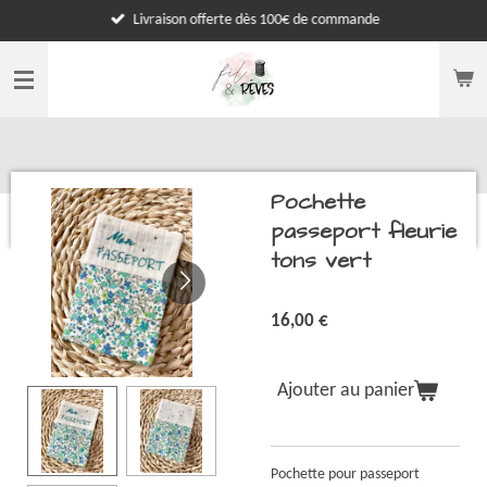
Livraison offerte dès 100€ de commande
Passer
au
contenu
principal
Pochette
passeport fleurie
tons vert
16,00 €
Ajouter au panier
Pochette pour passeport