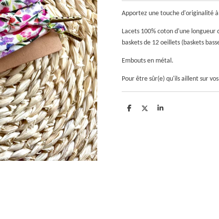
Apportez une touche d'originalité à
Lacets 100% coton d'une longueur d
baskets de 12 oeillets
(baskets basse
Embouts en métal.
Pour être sûr(e) qu'ils aillent sur v
P
P
P
a
a
a
r
r
r
t
t
t
a
a
a
g
g
g
e
e
e
r
r
r