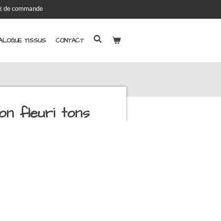
00€ de commande
ALOGUE TISSUS
CONTACT
n fleuri tons