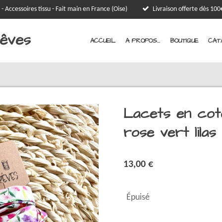
 - Accessoires tissu - Fait main en France (Oise)
Livraison offerte dès 1
Rêves
ACCUEIL
A PROPOS...
BOUTIQUE
CAT
Lacets en coto
rose vert lilas
13,00 €
Épuisé