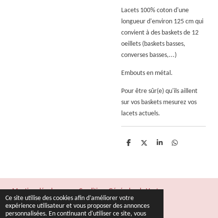
Lacets 100% coton d'une
longueur d'environ 125 cm qui
convient à des baskets de 12
oeillets (
baskets basses,
converses basses,...)
Embouts en métal.
Pour être sûr(e) qu'ils aillent
sur vos baskets mesurez vos
lacets actuels.
P
P
P
P
a
a
a
a
r
r
r
r
t
t
t
t
a
a
a
a
g
g
g
g
e
e
e
e
Mentions légales
Conditions Générales de Vente
r
r
r
r
Ce site utilise des cookies afin d’améliorer votre
© 2022 - 2026 Fil & Rêves
expérience utilisateur et vous proposer des annonces
personnalisées. En continuant d'utiliser ce site, vous
Propulsé par
Webador