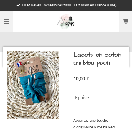
Fil et Rêves - Accessoires tissu - Fait main en France (Oise)
Passer
au
contenu
principal
Lacets en coton
uni bleu paon
10,00 €
Épuisé
Apportez une touche
d'originalité à vos baskets!