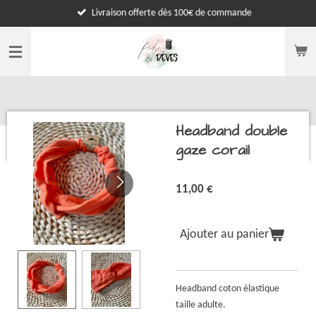
Livraison offerte dès 100€ de commande
Passer
au
contenu
principal
Headband double
gaze corail
11,00 €
Ajouter au panier
Headband coton élastique
taille adulte.