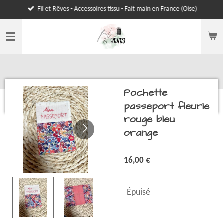
Fil et Rêves - Accessoires tissu - Fait main en France (Oise)
Passer
au
contenu
principal
Pochette
passeport fleurie
rouge bleu
orange
16,00 €
Épuisé