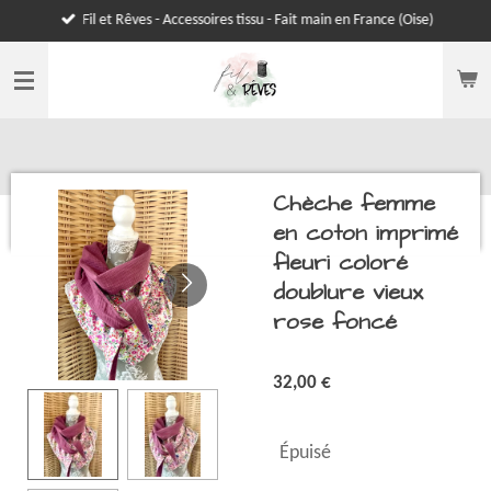
Fil et Rêves - Accessoires tissu - Fait main en France (Oise)
Passer
au
contenu
principal
Chèche femme
en coton imprimé
fleuri coloré
doublure vieux
rose foncé
32,00 €
Épuisé