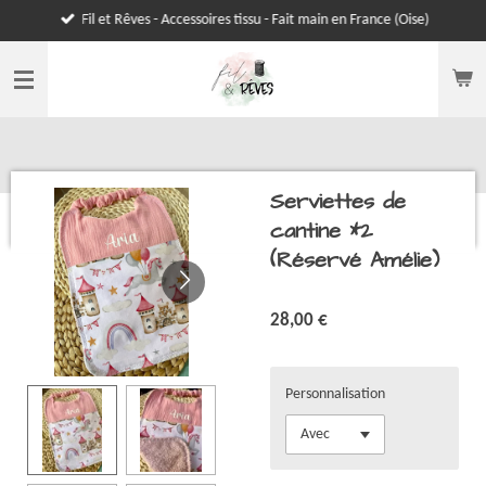
Fil et Rêves - Accessoires tissu - Fait main en France (Oise)
Passer
au
contenu
principal
Serviettes de
cantine *2
(Réservé Amélie)
28,00 €
Personnalisation