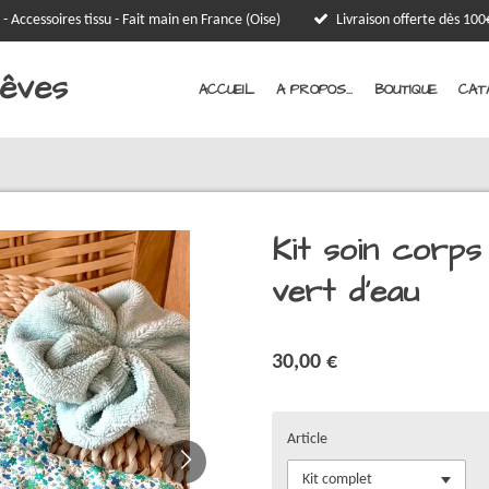
 - Accessoires tissu - Fait main en France (Oise)
Livraison offerte dès 1
Rêves
ACCUEIL
A PROPOS...
BOUTIQUE
CAT
Kit soin corps
vert d’eau
30,00 €
Article