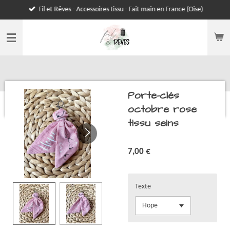
Fil et Rêves - Accessoires tissu - Fait main en France (Oise)
Passer
au
contenu
principal
Porte-clés
octobre rose
tissu seins
7,00 €
Texte