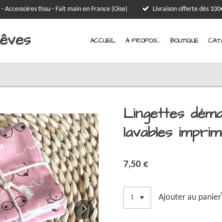
 - Accessoires tissu - Fait main en France (Oise)
Livraison offerte dès 1
Rêves
ACCUEIL
A PROPOS...
BOUTIQUE
CAT
Lingettes démaq
lavables imprim
7,50 €
Ajouter au panier