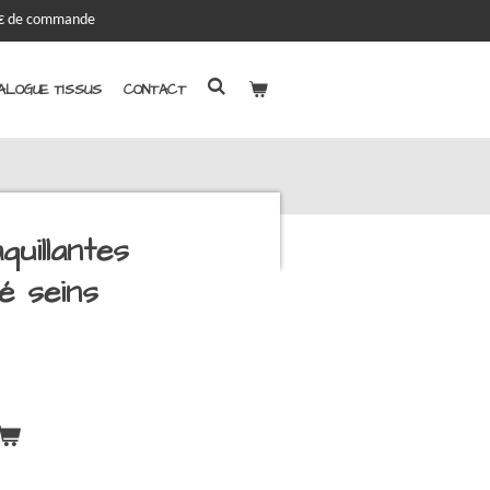
00€ de commande
ALOGUE TISSUS
CONTACT
uillantes
é seins