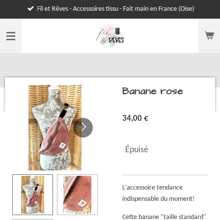
Fil et Rêves - Accessoires tissu - Fait main en France (Oise)
Passer
au
contenu
principal
Banane rose
34,00 €
Épuisé
L'accessoire tendance
indispensable du moment!
Cette banane "taille standard"