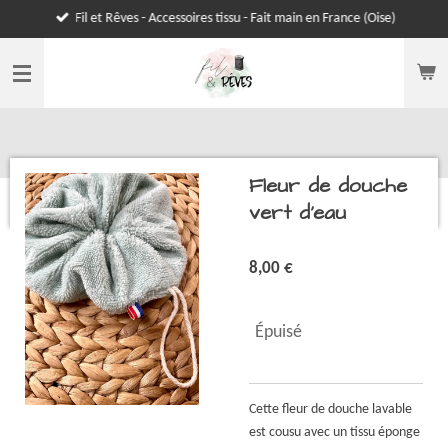
Fil et Rêves - Accessoires tissu - Fait main en France (Oise)
Passer
au
contenu
principal
Fleur de douche
vert d’eau
8,00 €
Épuisé
Cette fleur de douche lavable
est cousu avec un tissu éponge