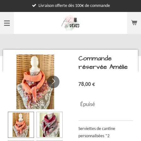
Livraison offerte dès 100€ de commande
Passer
au
contenu
principal
Commande
réservée Amélie
78,00 €
Épuisé
Serviettes de cantine
personnalisées *2