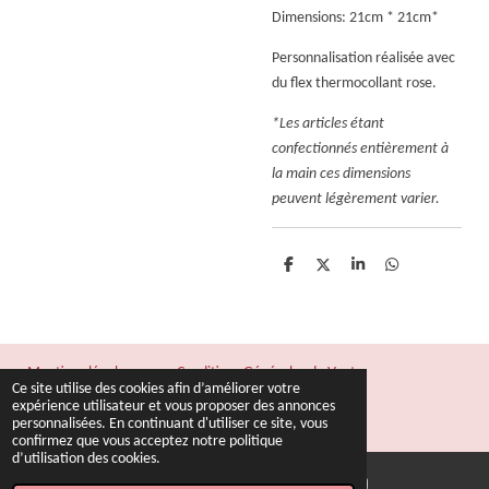
Dimensions: 21cm * 21cm*
Personnalisation réalisée avec
du flex thermocollant rose.
*Les articles étant
confectionnés entièrement à
la main ces dimensions
peuvent légèrement varier.
P
P
P
P
a
a
a
a
r
r
r
r
t
t
t
t
a
a
a
a
g
g
g
g
e
e
e
e
Mentions légales
Conditions Générales de Vente
r
r
r
r
Ce site utilise des cookies afin d’améliorer votre
© 2022 - 2026 Fil & Rêves
expérience utilisateur et vous proposer des annonces
personnalisées. En continuant d'utiliser ce site, vous
Propulsé par
Webador
confirmez que vous acceptez notre politique
d’utilisation des cookies.