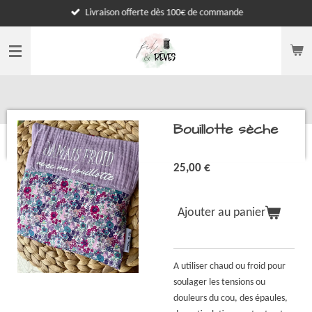
Livraison offerte dès 100€ de commande
Passer
au
contenu
principal
Bouillotte sèche
25,00 €
Ajouter au panier
A utiliser chaud ou froid pour
soulager les tensions ou
douleurs du cou, des épaules,