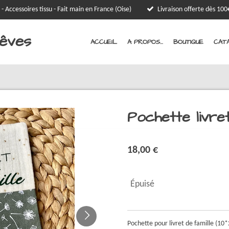
 - Accessoires tissu - Fait main en France (Oise)
Livraison offerte dès 1
Rêves
ACCUEIL
A PROPOS...
BOUTIQUE
CATA
Pochette livret
18,00 €
Épuisé
Pochette pour livret de famille (1