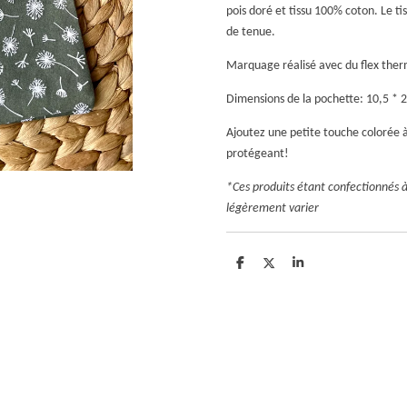
pois doré et tissu 100% coton. Le ti
de tenue.
Marquage réalisé avec du flex ther
Dimensions de la pochette: 10,5 * 
Ajoutez une petite touche colorée à
protégeant!
*Ces produits étant confectionnés 
légèrement varier
P
P
P
a
a
a
r
r
r
t
t
t
a
a
a
g
g
g
e
e
e
r
r
r