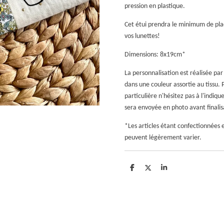
pression en plastique.
Cet étui prendra le minimum de pla
vos lunettes!
Dimensions: 8x19cm*
La personnalisation est réalisée pa
dans une couleur assortie au tissu
particulière n'hésitez pas à l'indi
sera envoyée en photo avant finalisat
*Les articles étant confectionnées
peuvent légèrement varier.
P
P
P
a
a
a
r
r
r
t
t
t
a
a
a
g
g
g
e
e
e
r
r
r