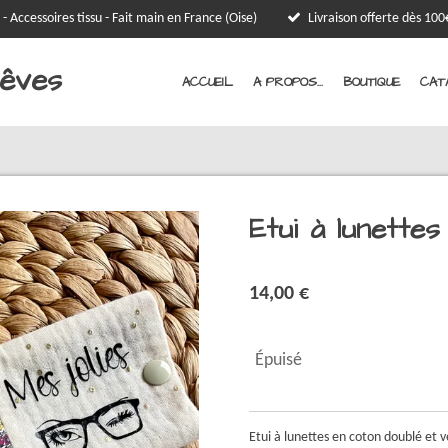
 - Accessoires tissu - Fait main en France (Oise)
Livraison offerte dès 1
Rêves
ACCUEIL
A PROPOS...
BOUTIQUE
CAT
Etui à lunettes
14,00 €
Épuisé
Etui à lunettes en coton doublé et ve