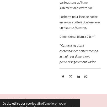
partout sans qu'ils ne
s'abiment dans votre sac!
Pochette pour livre de poche
en velours côtelé doublée avec
un tissu 100% coton.
Dimensions: 15cm x 21cm*
*Ces articles étant
confectionnés entièrement à
la main ces dimensions
peuvent légèrement varier
P
P
P
P
a
a
a
a
r
r
r
r
t
t
t
t
a
a
a
a
g
g
g
g
e
e
e
e
Mentions légales
Conditions Générales de Vente
r
r
r
r
Ce site utilise des cookies afin d’améliorer votre
© 2022 - 2026 Fil & Rêves