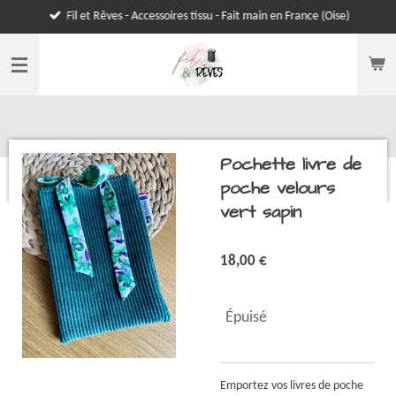
Fil et Rêves - Accessoires tissu - Fait main en France (Oise)
Passer
au
contenu
principal
Pochette livre de
poche velours
vert sapin
18,00 €
Épuisé
Emportez vos livres de poche