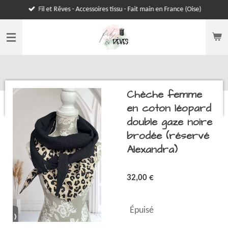
Fil et Rêves - Accessoires tissu - Fait main en France (Oise)
Passer
au
contenu
principal
Chèche femme
en coton léopard
double gaze noire
brodée (réservé
Alexandra)
32,00 €
Épuisé