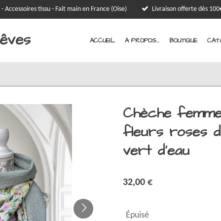
 - Accessoires tissu - Fait main en France (Oise)
Livraison offerte dès 1
Rêves
ACCUEIL
A PROPOS...
BOUTIQUE
CAT
Chèche femme
fleurs roses 
vert d'eau
32,00 €
Épuisé