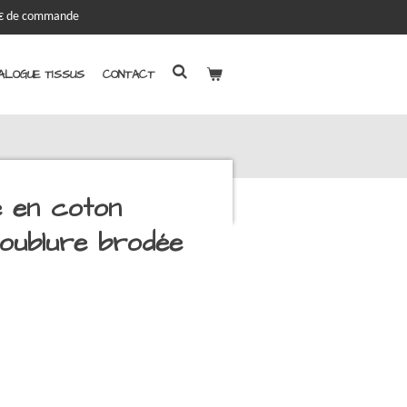
00€ de commande
ALOGUE TISSUS
CONTACT
 en coton
doublure brodée