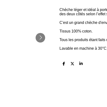
Chèche léger et idéal à porte
des deux côtés selon l’effet
C'est un grand chèche d'env
Tissus 100% coton.
Tous les produits étant fait
Lavable en machine à 30°C,
P
P
P
a
a
a
r
r
r
t
t
t
a
a
a
g
g
g
e
e
e
r
r
r