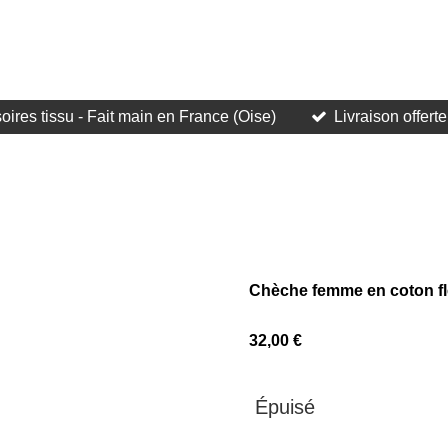
oires tissu - Fait main en France (Oise)
Livraison offer
Chèche femme en coton fl
32,00 €
Épuisé