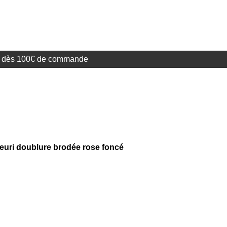
te dès 100€ de commande
euri doublure brodée rose foncé