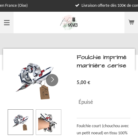
Oise)
Livraison offerte dès 100€ de commande
Passer
au
contenu
principal
Foulchie imprimé
marinière cerise
5,00 €
Épuisé
Foulchie court (chouchou avec
un petit noeud) en tissu 100%