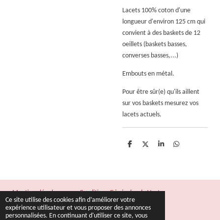
Lacets 100% coton d'une
longueur d'environ 125 cm qui
convient à des baskets de 12
oeillets
(baskets basses,
converses basses,...)
Embouts en métal.
Pour être sûr(e) qu'ils aillent
sur vos baskets mesurez vos
lacets actuels.
P
P
P
P
a
a
a
a
r
r
r
r
t
t
t
t
a
a
a
a
g
g
g
g
e
e
e
e
Mentions légales
Conditions Générales de Vente
r
r
r
r
Ce site utilise des cookies afin d’améliorer votre
© 2022 - 2026 Fil & Rêves
expérience utilisateur et vous proposer des annonces
personnalisées. En continuant d'utiliser ce site, vous
Propulsé par
Webador