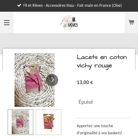
Fil et Rêves - Accessoires tissu - Fait main en France (Oise)
Passer
au
contenu
principal
Lacets en coton
vichy rouge
13,00 €
Épuisé
Apportez une touche
d'originalité à vos baskets!