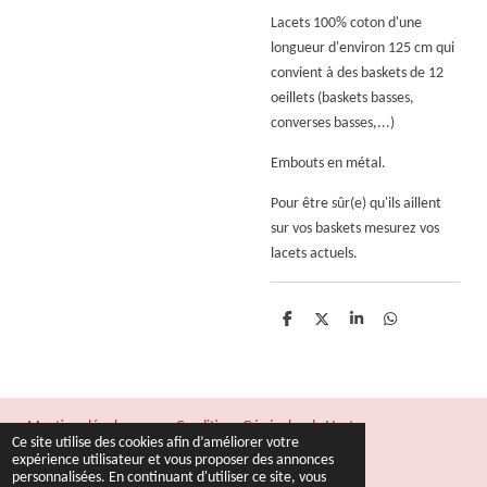
Lacets 100% coton d'une
longueur d'environ 125 cm qui
convient à des baskets de 12
oeillets
(baskets basses,
converses basses,...)
Embouts en métal.
Pour être sûr(e) qu'ils aillent
sur vos baskets mesurez vos
lacets actuels.
P
P
P
P
a
a
a
a
r
r
r
r
t
t
t
t
a
a
a
a
g
g
g
g
e
e
e
e
Mentions légales
Conditions Générales de Vente
r
r
r
r
Ce site utilise des cookies afin d’améliorer votre
© 2022 - 2026 Fil & Rêves
expérience utilisateur et vous proposer des annonces
personnalisées. En continuant d'utiliser ce site, vous
Propulsé par
Webador