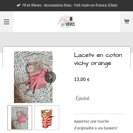
Fil et Rêves - Accessoires tissu - Fait main en France (Oise)
Passer
au
contenu
principal
Lacets en coton
vichy orange
13,00 €
Épuisé
Apportez une touche
d'originalité à vos baskets!