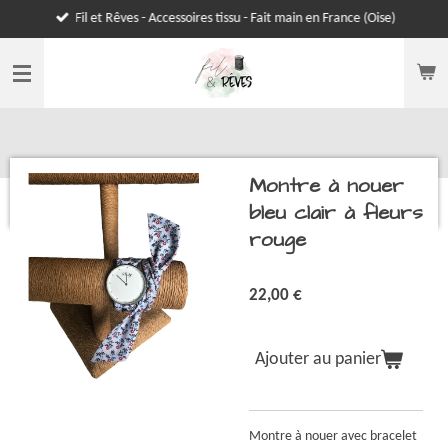
Fil et Rêves - Accessoires tissu - Fait main en France (Oise)
Passer
au
contenu
principal
Montre à nouer
bleu clair à fleurs
rouge
22,00 €
Ajouter au panier
Montre à nouer avec bracelet