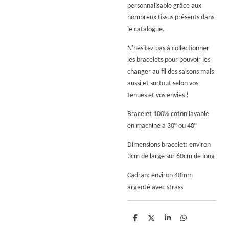
personnalisable grâce aux
nombreux tissus présents dans
le catalogue.
N'hésitez pas à collectionner
les bracelets pour pouvoir les
changer au fil des saisons mais
aussi et surtout selon vos
tenues et vos envies !
Bracelet 100% coton lavable
en machine à 30° ou 40°
Dimensions bracelet: environ
3cm de large sur 60cm de long
Cadran: environ 40mm
argenté avec strass
P
P
P
P
a
a
a
a