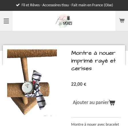
Fil et Rêves - Accessoires tissu - Fait main en France (Oise)
Passer
au
contenu
principal
Montre à nouer
imprimé rayé et
cerises
22,00 €
Ajouter au panier
Montre à nouer avec bracelet