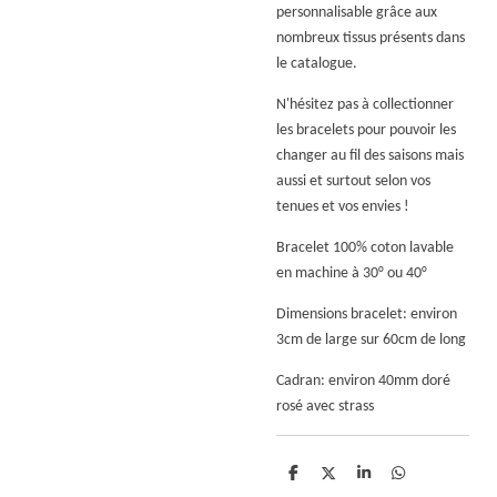
personnalisable grâce aux
nombreux tissus présents dans
le catalogue.
N'hésitez pas à collectionner
les bracelets pour pouvoir les
changer au fil des saisons mais
aussi et surtout selon vos
tenues et vos envies !
Bracelet 100% coton lavable
en machine à 30° ou 40°
Dimensions bracelet: environ
3cm de large sur 60cm de long
Cadran: environ 40mm doré
rosé avec strass
P
P
P
P
a
a
a
a