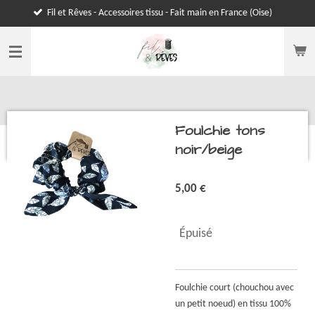
Fil et Rêves - Accessoires tissu - Fait main en France (Oise)
Passer
au
contenu
principal
Foulchie tons
noir/beige
5,00 €
Épuisé
Foulchie court (chouchou avec
un petit noeud) en tissu 100%