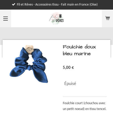
et Rêves - Accessoires tissu - Fait main en France (Oise)
Passer
au
contenu
principal
Foulchie doux
bleu marine
5,00 €
Épuisé
Foulchie court (chouchou avec
un petit noeud) en tissu tencel.