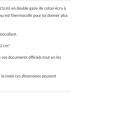
0*21cm) en double gaze de coton écru à
ssu est thermocollé pour lui donner plus
mocollant.
22 cm*
 vos documents officiels tout en les
à la main ces dimensions peuvent