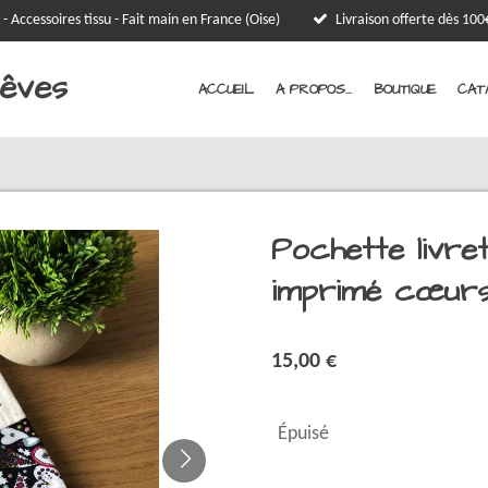
 - Accessoires tissu - Fait main en France (Oise)
Livraison offerte dès 1
Rêves
ACCUEIL
A PROPOS...
BOUTIQUE
CAT
Pochette livret
imprimé cœurs 
15,00 €
Épuisé