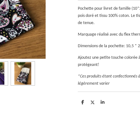
Pochette pour livret de famille (1
pois doré et tissu 100% coton. Le ti
de tenue.
Marquage réalisé avec du flex ther
Dimensions de la pochette: 10,5 * 
Ajoutez une petite touche colorée à
protégeant!
*Ces produits étant confectionnés 
légèrement varier
P
P
P
a
a
a
r
r
r
t
t
t
a
a
a
g
g
g
e
e
e
r
r
r