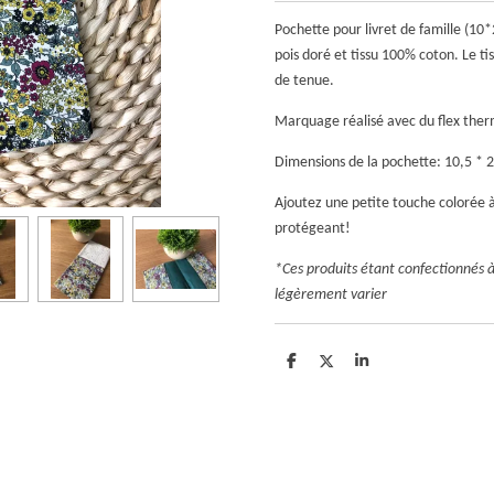
Pochette pour livret de famille (1
pois doré et tissu 100% coton. Le ti
de tenue.
Marquage réalisé avec du flex ther
Dimensions de la pochette: 10,5 * 
Ajoutez une petite touche colorée à
protégeant!
*Ces produits étant confectionnés 
légèrement varier
P
P
P
a
a
a
r
r
r
t
t
t
a
a
a
g
g
g
e
e
e
r
r
r