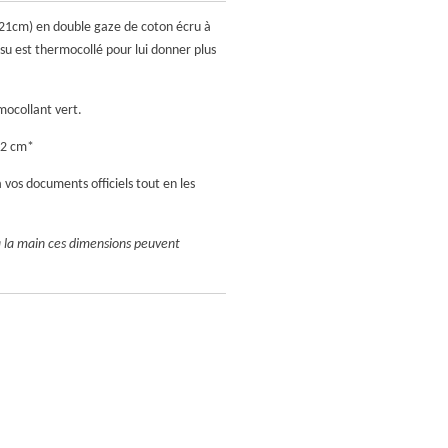
0*21cm) en double gaze de coton écru à
ssu est thermocollé pour lui donner plus
mocollant vert.
22 cm*
 vos documents officiels tout en les
à la main ces dimensions peuvent