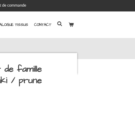
00€ de commande
ALOGUE TISSUS
CONTACT
 de famille
aki / prune