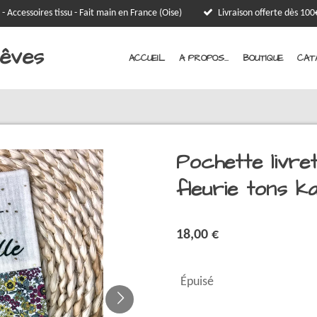
 - Accessoires tissu - Fait main en France (Oise)
Livraison offerte dès 1
Rêves
ACCUEIL
A PROPOS...
BOUTIQUE
CAT
Pochette livret
fleurie tons k
18,00 €
Épuisé