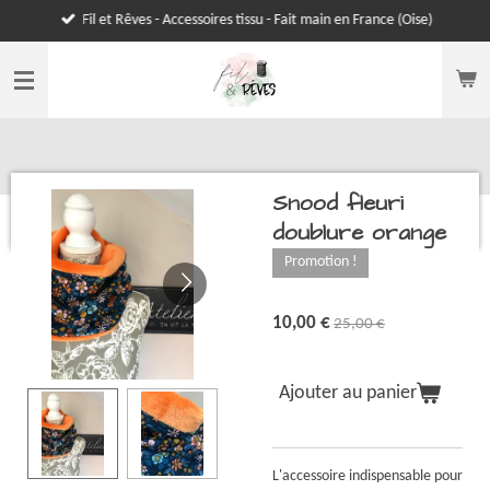
Fil et Rêves - Accessoires tissu - Fait main en France (Oise)
Passer
au
contenu
principal
Snood fleuri
doublure orange
Promotion !
10,00 €
25,00 €
Ajouter au panier
L'accessoire indispensable pour