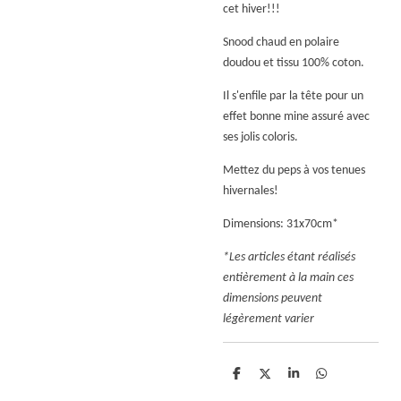
cet hiver!!!
Snood chaud en polaire
doudou et tissu 100% coton.
Il s'enfile par la tête pour un
effet bonne mine assuré avec
ses jolis coloris.
Mettez du peps à vos tenues
hivernales!
Dimensions: 31x70cm*
*Les articles étant réalisés
entièrement à la main ces
dimensions peuvent
légèrement varier
P
P
P
P
a
a
a
a