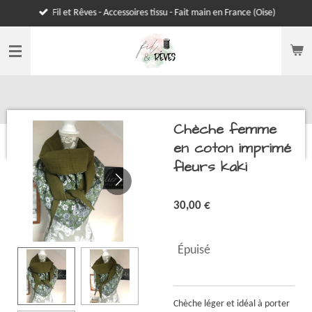
Fil et Rêves - Accessoires tissu - Fait main en France (Oise)
Passer
au
contenu
principal
Chèche femme
en coton imprimé
fleurs kaki
30,00 €
Épuisé
Chèche léger et idéal à porter