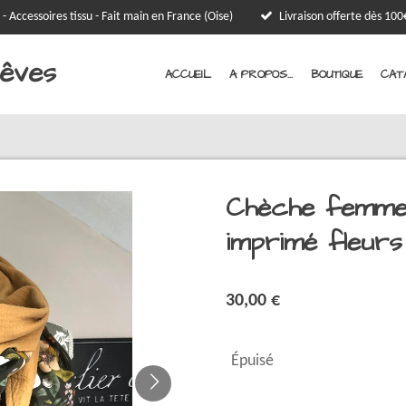
 - Accessoires tissu - Fait main en France (Oise)
Livraison offerte dès 1
Rêves
ACCUEIL
A PROPOS...
BOUTIQUE
CAT
Chèche femme
imprimé fleurs
30,00 €
Épuisé