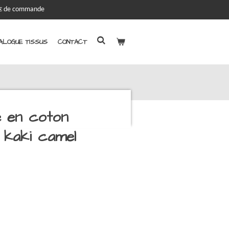
00€ de commande
ALOGUE TISSUS
CONTACT
 en coton
 kaki camel