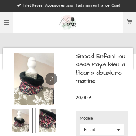
Fil et Rêves - Accessoires tissu - Fait main en France (Oise)
Passer
au
contenu
principal
Snood Enfant ou
bébé rayé bleu à
fleurs doublure
marine
20,00 €
Modèle