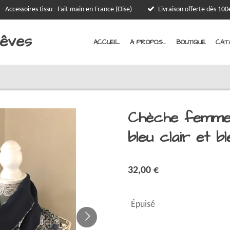
 - Accessoires tissu - Fait main en France (Oise)
Livraison offerte dès 1
Rêves
ACCUEIL
A PROPOS...
BOUTIQUE
CAT
Chèche femme 
bleu clair et b
32,00 €
Épuisé