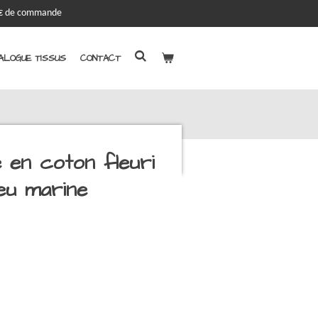
00€ de commande
ALOGUE TISSUS
CONTACT
en coton fleuri
leu marine