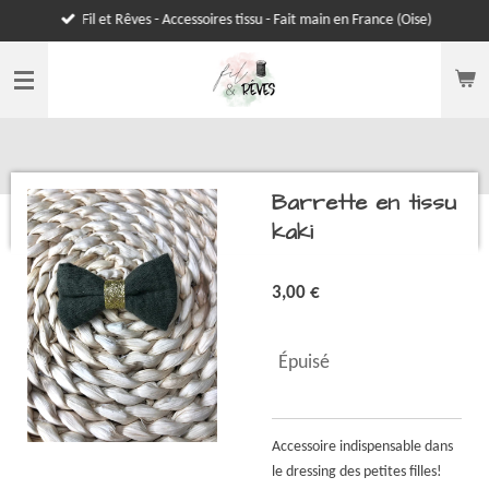
Fil et Rêves - Accessoires tissu - Fait main en France (Oise)
Passer
au
contenu
principal
Barrette en tissu
kaki
3,00 €
Épuisé
Accessoire indispensable dans
le dressing des petites filles!