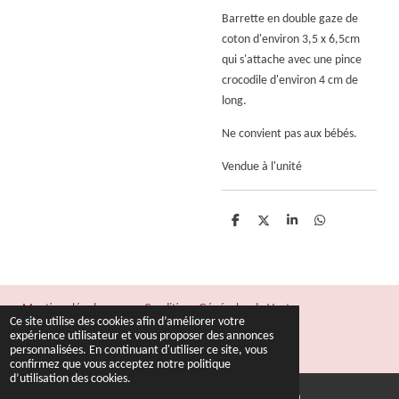
Barrette en double gaze de
coton d'environ 3,5 x 6,5cm
qui s'attache avec une pince
crocodile d'environ 4 cm de
long.
Ne convient pas aux bébés.
Vendue à l'unité
P
P
P
P
a
a
a
a
r
r
r
r
t
t
t
t
a
a
a
a
g
g
g
g
e
e
e
e
Mentions légales
Conditions Générales de Vente
r
r
r
r
Ce site utilise des cookies afin d’améliorer votre
© 2022 - 2026 Fil & Rêves
expérience utilisateur et vous proposer des annonces
personnalisées. En continuant d'utiliser ce site, vous
Propulsé par
Webador
confirmez que vous acceptez notre politique
d’utilisation des cookies.