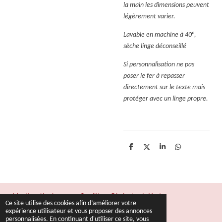
la main les dimensions peuvent
légèrement varier.
Lavable en machine à 40°,
sèche linge déconseillé
Si personnalisation ne pas
poser le fer à repasser
directement sur le texte mais
protéger avec un linge propre.
P
P
P
P
a
a
a
a
r
r
r
r
t
t
t
t
a
a
a
a
g
g
g
g
e
e
e
e
Mentions légales
Conditions Générales de Vente
r
r
r
r
Ce site utilise des cookies afin d’améliorer votre
© 2022 - 2026 Fil & Rêves
expérience utilisateur et vous proposer des annonces
personnalisées. En continuant d'utiliser ce site, vous
Propulsé par
Webador