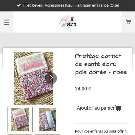
Fil et Rêves - Accessoires tissu - Fait main en France (Oise)
Passer
au
contenu
principal
Protège carnet
de santé écru
pois dorés - rose
24,00 €
Ajouter au panier
Pour vos enfants ou pour offrir,